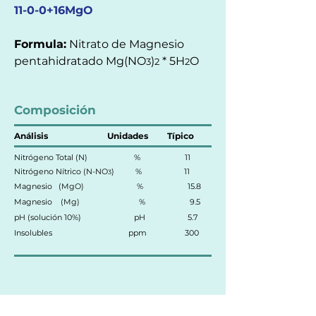
11-0-0+16MgO
Formula:
Nitrato de Magnesio
pentahidratado Mg(NO
)
* 5H
O
3
2
2
Composición
Análisis
Unidades
Típico
Nitrógeno Total (N) % 11
Nitrógeno Nítrico (N-NO
) % 11
3
Magnesio (Mg
O) % 15.8
Magnesio (Mg) % 9.5
pH (solución 10%) pH 5.7
Insolubles ppm 300